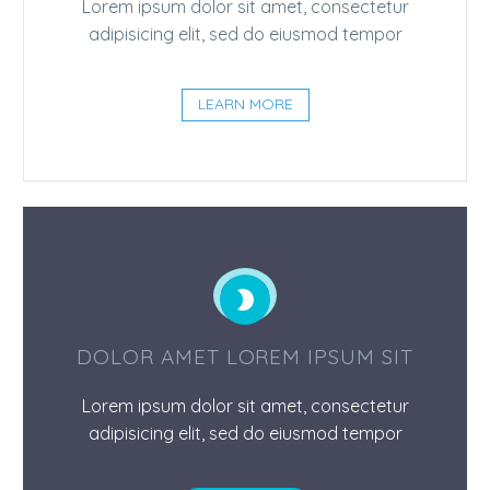
Lorem ipsum dolor sit amet, consectetur
adipisicing elit, sed do eiusmod tempor
LEARN MORE


DOLOR AMET LOREM IPSUM SIT
Lorem ipsum dolor sit amet, consectetur
adipisicing elit, sed do eiusmod tempor