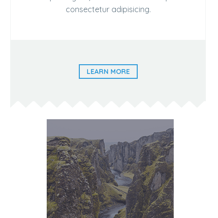
consectetur adipisicing.
LEARN MORE