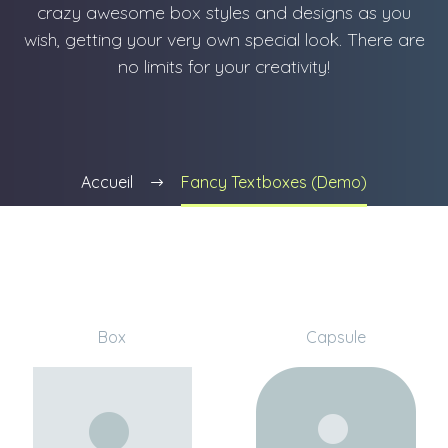
crazy awesome box styles and designs as you
wish, getting your very own special look. There are
no limits for your creativity!
Accueil
Fancy Textboxes (Demo)
Box
Capsule