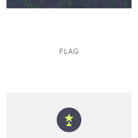
FLAG

