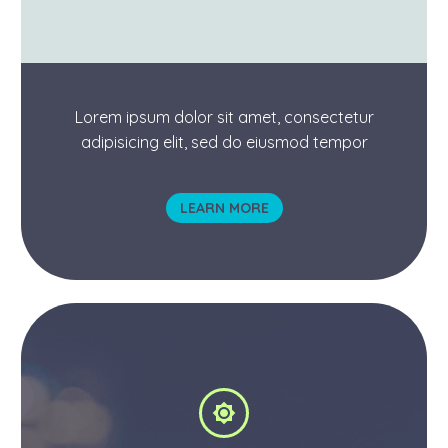
Lorem ipsum dolor sit amet, consectetur
adipisicing elit, sed do eiusmod tempor
LEARN MORE

