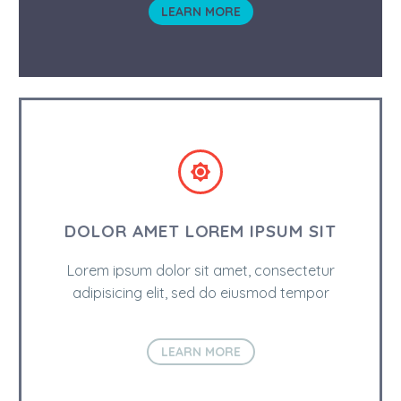
LEARN MORE


DOLOR AMET LOREM IPSUM SIT
Lorem ipsum dolor sit amet, consectetur
adipisicing elit, sed do eiusmod tempor
LEARN MORE