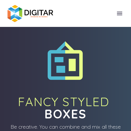


FANCY STYLED
BOXES
Be creative. You can combine and mix all these