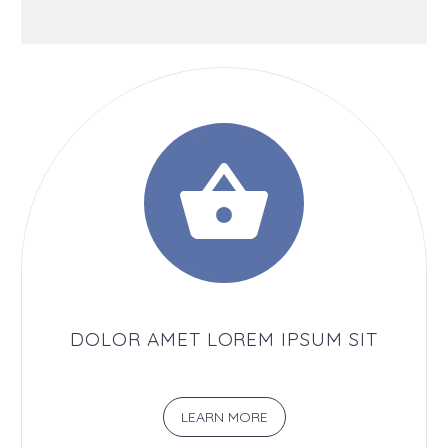


DOLOR AMET LOREM IPSUM SIT
LEARN MORE