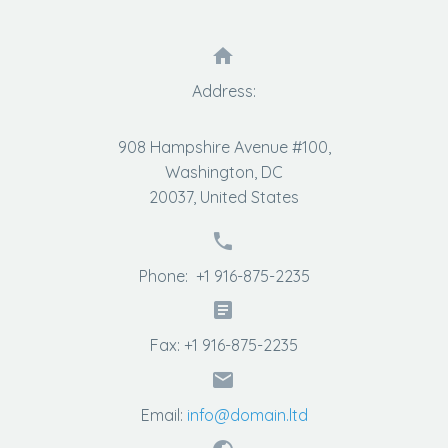


Address:
908 Hampshire Avenue #100,
Washington, DC
20037, United States


Phone: +1 916-875-2235


Fax: +1 916-875-2235


Email:
info@domain.ltd