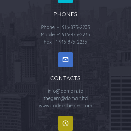
PHONES
Phone: +1 916-875-2235
Mobile: +1 916-875-2235
Fax: +1 916-875-2235


CONTACTS
info@domain.ltd
thegem@domain.ltd
www.codex-themes.com

