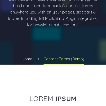
build and insert feedback & contact forms
anywhere you wish on your pages, sidebars &
footer. Including full Mailchimp Plugin integration
for newsletter subscriptions.
Home
Contact Forms (Demo)
LOREM
IPSUM