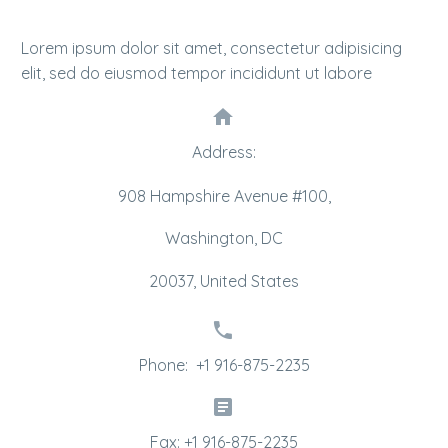
Lorem ipsum dolor sit amet, consectetur adipisicing
elit, sed do eiusmod tempor incididunt ut labore


Address:
908 Hampshire Avenue #100,
Washington, DC
20037, United States


Phone: +1 916-875-2235


Fax: +1 916-875-2235