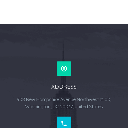


ADDRESS
908 New Hampshire Avenue Northwest #100,
Washington, DC 20037, United States

