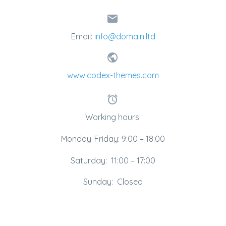


Email:
info@domain.ltd


www.codex-themes.com


Working hours:
Monday-Friday: 9:00 – 18:00
Saturday: 11:00 – 17:00
Sunday: Closed