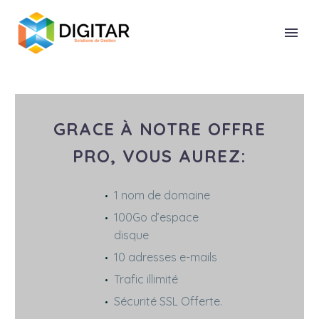
GRACE À NOTRE OFFRE
PRO, VOUS AUREZ:
1 nom de domaine
100Go d’espace
disque
10 adresses e-mails
Trafic illimité
Sécurité SSL Offerte.